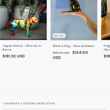
20
% OFF
Frag
Jaguar Natura - Obra de Ju
Black is King - Obra de Bakari
Obra
Barros
$124.00
$155.00 USD
$18
$181.32 USD
USD
SUSCRIBITE A NUESTRO NEWSLETTER