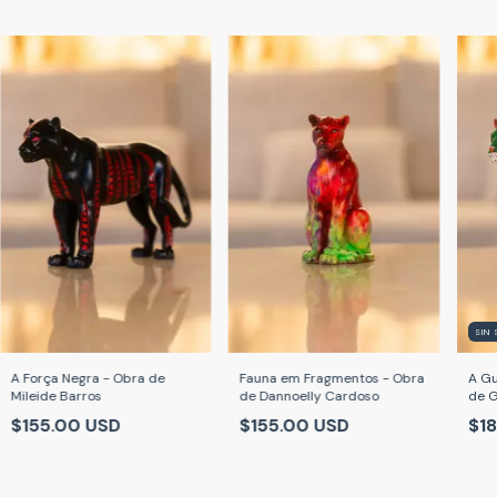
SIN
A Força Negra - Obra de
Fauna em Fragmentos - Obra
A Gu
Mileide Barros
de Dannoelly Cardoso
de G
$155.00 USD
$155.00 USD
$18