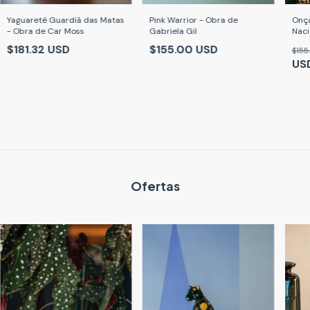
Yaguareté Guardiã das Matas
Pink Warrior - Obra de
Onça
- Obra de Car Moss
Gabriela Gil
Naci
Caro
$181.32 USD
$155.00 USD
$155
US
Ofertas