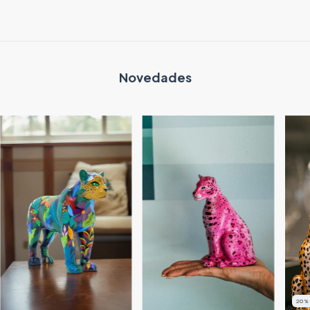
Novedades
20
%