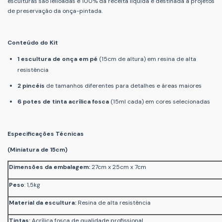
esculturas são leiloadas e 100% da receita líquida é destinada a projetos
de preservação da onça-pintada.
Conteúdo do Kit
1 escultura de onça em pé
(15cm de altura) em resina de alta
resistência
2 pincéis
de tamanhos diferentes para detalhes e áreas maiores
6 potes de tinta acrílica fosca
(15ml cada) em cores selecionadas
Especificações Técnicas
(Miniatura de 15cm)
Dimensões da embalagem
:
27cm x 25cm x 7cm
Peso
: 1,5kg
Material da escultura:
Resina de alta resistência
Tintas:
Acrílica fosca de qualidade profissional