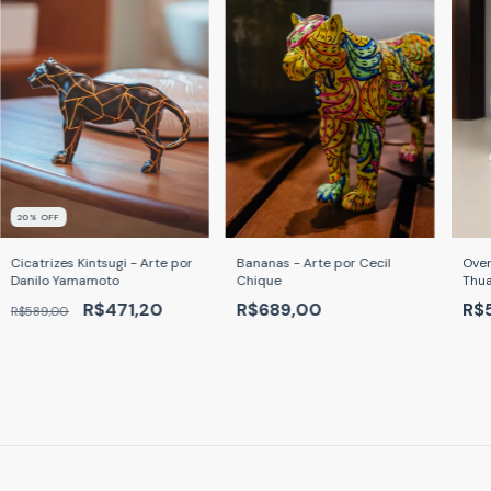
20
% OFF
Cicatrizes Kintsugi - Arte por
Over
Bananas - Arte por Cecil
Danilo Yamamoto
Thua
Chique
R$471,20
R$
R$689,00
R$589,00