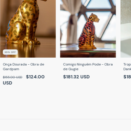
20
% OFF
Onça Dourada - Obra de
Comigo Ninguém Pode - Obra
Trop
Gardpam
de Gugie
Dan
$124.00
$181.32 USD
$18
$155.00 USD
USD