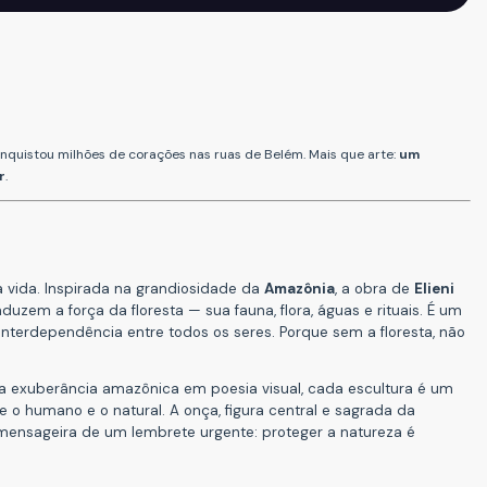
onquistou milhões de corações nas ruas de Belém. Mais que arte:
um
r
.
 vida.
Inspirada na grandiosidade da
Amazônia
, a obra de
Elieni
zem a força da floresta — sua fauna, flora, águas e rituais. É um
 interdependência entre todos os seres. Porque sem a floresta, não
a a exuberância amazônica em poesia visual, cada escultura é um
 o humano e o natural. A onça, figura central e sagrada da
e mensageira de um lembrete urgente: proteger a natureza é