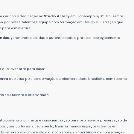
om carinho e dedicação no
Studio Artery
em Florianópolis/SC. Utilizamos
ão
por nossa talentosa equipe com formação em Design e Ilustração que
 para a miniatura.
endas
, garantindo qualidade, autenticidade e práticas ecologicamente
 que levar arte para casa:
eira
que atua pela conservação da biodiversidade brasileira, com foco na
do seu talento e criatividade.
to poderoso: unir arte e conscientização para promover a preservação da
exposições culturais a céu aberto, transformamos espaços urbanos em
ndo reflexão e promovendo o diálogo sobre a importância da conservação.