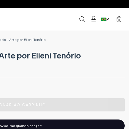
PT
0
do - Arte por Elieni Tenório
rte por Elieni Tenório
Avise-me quando chegar!