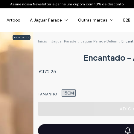
Assine nossa Newsletter e ganhe um cupom com 10% de desconto.
Artbox
A Jaguar Parade
Outras marcas
B2B
ESGOTADO
Início
.
Jaguar Parade
.
Jaguar Parade Belém
.
Encanta
Encantado - A
€172,25
15CM
TAMANHO