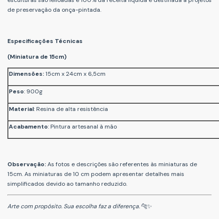
esculturas são leiloadas e 100% da receita líquida é destinada a projetos
de preservação da onça-pintada.
Especificações Técnicas
(Miniatura de 15cm)
Dimensões:
15cm x 24cm x 6,5cm
Peso
: 900g
Material
: Resina de alta resistência
Acabamento
: Pintura artesanal à mão
Observação:
As fotos e descrições são referentes às miniaturas de
15cm. As miniaturas de 10 cm podem apresentar detalhes mais
simplificados devido ao tamanho reduzido.
Arte com propósito. Sua escolha faz a diferença.
🐆✨