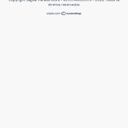
Copyright Jaguar Parade Store - 43707148000173 - 2026. Todos os
direitos reservados.