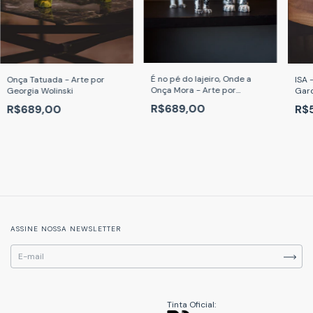
É no pé do lajeiro, Onde a
Onça Tatuada - Arte por
ISA 
Onça Mora - Arte por
Georgia Wolinski
Gar
Reynaldo Berto
R$689,00
R$689,00
R$
ASSINE NOSSA NEWSLETTER
Tinta Oficial: