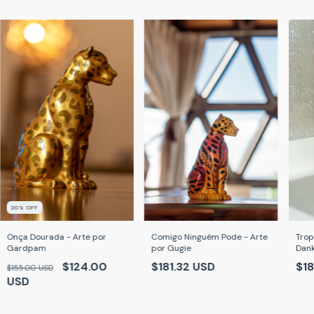
20
% OFF
Onça Dourada - Arte por
Comigo Ninguém Pode - Arte
Trop
Gardpam
por Gugie
Dan
$124.00
$181.32 USD
$18
$155.00 USD
USD