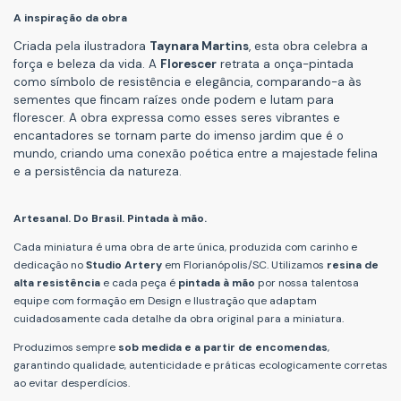
A inspiração da obra
Criada pela ilustradora
Taynara Martins
, esta obra celebra a
força e beleza da vida. A
Florescer
retrata a onça-pintada
como símbolo de resistência e elegância, comparando-a às
sementes que fincam raízes onde podem e lutam para
florescer. A obra expressa como esses seres vibrantes e
encantadores se tornam parte do imenso jardim que é o
mundo, criando uma conexão poética entre a majestade felina
e a persistência da natureza.
Artesanal. Do Brasil. Pintada à mão.
Cada miniatura é uma obra de arte única, produzida com carinho e
dedicação no
Studio Artery
em Florianópolis/SC. Utilizamos
resina de
alta resistência
e cada peça é
pintada à mão
por nossa talentosa
equipe com formação em Design e Ilustração que adaptam
cuidadosamente cada detalhe da obra original para a miniatura.
Produzimos sempre
sob medida e a partir de encomendas
,
garantindo qualidade, autenticidade e práticas ecologicamente corretas
ao evitar desperdícios.