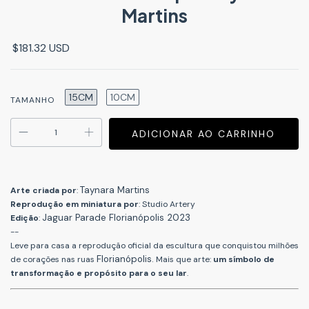
Martins
$181.32 USD
15CM
10CM
TAMANHO
Taynara Martins
Arte criada por
:
Reprodução em miniatura por
: Studio Artery
J
aguar Parade
Florianópolis 2023
Edição
:
--
Leve para casa a reprodução oficial da escultura que conquistou milhões
Florianópolis.
de corações nas ruas
Mais que arte:
um
símbolo de
transformação e propósito para o seu lar
.